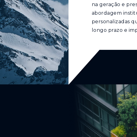
na geração e pre
abordagem institu
personalizadas q
longo prazo e im