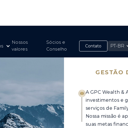
Nossos
Sócios e
os
PT-BR
Contato
valores
Conselho
GESTÃO 
A GPC Wealth & 
investimentos e g
serviços de Famil
Nossa missão é ap
suas metas financ