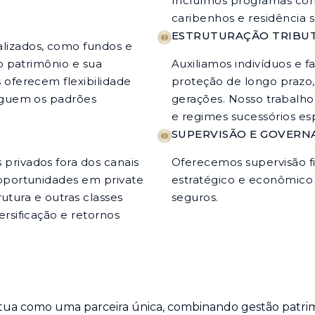
Incluímos programas com
caribenhos e residência s
ESTRUTURAÇÃO TRIBUT
lizados, como fundos e
do patrimônio e sua
Auxiliamos indivíduos e f
 oferecem flexibilidade
proteção de longo prazo, 
seguem os padrões
gerações. Nosso trabalho
e regimes sucessórios esp
SUPERVISÃO E GOVERN
privados fora dos canais
Oferecemos supervisão fi
 oportunidades em private
estratégico e econômico e
trutura e outras classes
seguros.
ersificação e retornos
a como uma parceira única, combinando gestão patrimo